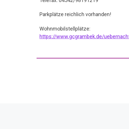
Telefax: 04542/98191219
Parkplätze reichlich vorhanden!
Wohnmobilstellplätze:
https://www.gcgrambek.de/uebernach
Beitragsnavigation